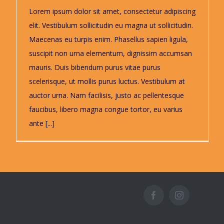
Lorem ipsum dolor sit amet, consectetur adipiscing
elit. Vestibulum sollicitudin eu magna ut sollicitudin.
Maecenas eu turpis enim. Phasellus sapien ligula,
suscipit non urna elementum, dignissim accumsan
mauris. Duis bibendum purus vitae purus
scelerisque, ut mollis purus luctus. Vestibulum at
auctor urna. Nam facilisis, justo ac pellentesque
faucibus, libero magna congue tortor, eu varius
ante [...]
Facebook
Instagram