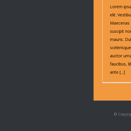
Lorem ipsu
elit. Vestib
Maecenas eu
suscipit n
mauris. Du
scelerisque
auctor urna
faucibus, l
ante [...]
© Copyrig