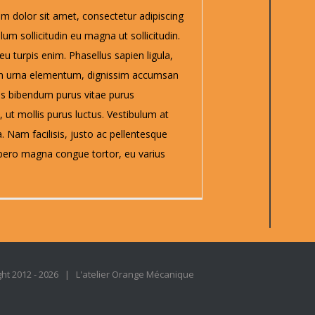
m dolor sit amet, consectetur adipiscing
ulum sollicitudin eu magna ut sollicitudin.
 turpis enim. Phasellus sapien ligula,
on urna elementum, dignissim accumsan
is bibendum purus vitae purus
, ut mollis purus luctus. Vestibulum at
. Nam facilisis, justo ac pellentesque
ibero magna congue tortor, eu varius
ht 2012 -
2026 | L'atelier Orange Mécanique