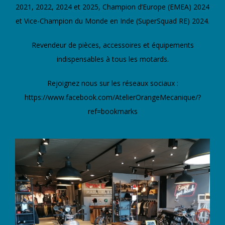
2021, 2022, 2024 et 2025, Champion d’Europe (EMEA) 2024
et Vice-Champion du Monde en Inde (SuperSquad RE) 2024.
Revendeur de pièces, accessoires et équipements
indispensables à tous les motards.
Rejoignez nous sur les réseaux sociaux :
https://www.facebook.com/AtelierOrangeMecanique/?
ref=bookmarks